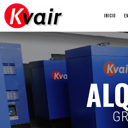
INICIO
E
ALQ
GR